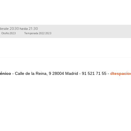
20:30
21:30
desde
hasta
Otoño 2023
Temporada 2022 2023
énico
- Calle de la Reina, 9 28004 Madrid - 91 521 71 55 -
dtespacio