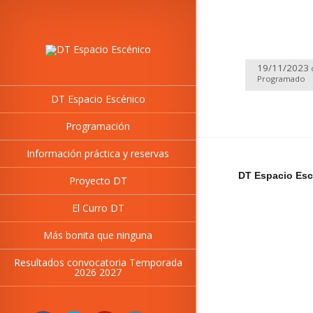
19/11/2023
Programado
DT Espacio Escénico
Programación
Información práctica y reservas
DT Espacio Esc
Proyecto DT
El Curro DT
Más bonita que ninguna
Resultados convocatoria Temporada
2026 2027