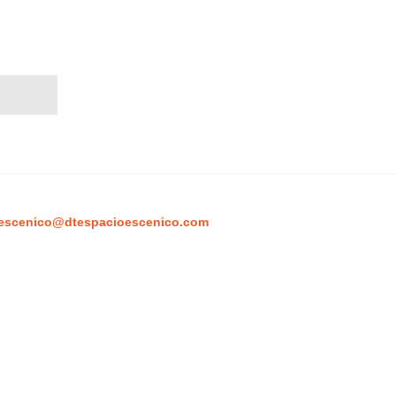
escenico@dtespacioescenico.com