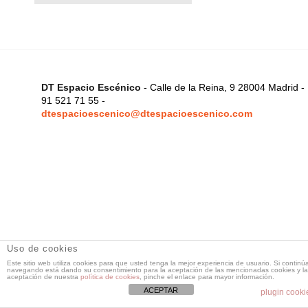
DT Espacio Escénico
- Calle de la Reina, 9 28004 Madrid -
91 521 71 55 -
dtespacioescenico@dtespacioescenico.com
Uso de cookies
Este sitio web utiliza cookies para que usted tenga la mejor experiencia de usuario. Si continú
navegando está dando su consentimiento para la aceptación de las mencionadas cookies y la
aceptación de nuestra
política de cookies
, pinche el enlace para mayor información.
ACEPTAR
plugin cooki