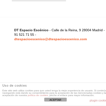
DT Espacio Escénico
- Calle de la Reina, 9 28004 Madrid -
91 521 71 55 -
dtespacioescenico@dtespacioescenico.com
Uso de cookies
Este sitio web utiliza cookies para que usted tenga la mejor experiencia de usuario. Si continú
navegando está dando su consentimiento para la aceptación de las mencionadas cookies y la
aceptación de nuestra
política de cookies
, pinche el enlace para mayor información.
ACEPTAR
plugin cooki