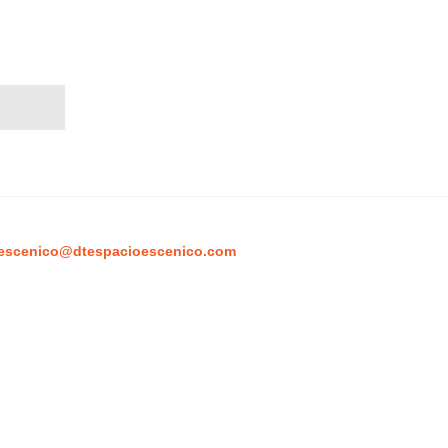
escenico@dtespacioescenico.com