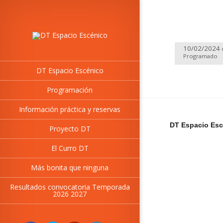
10/02/2024
Programado
DT Espacio Escénico
Programación
Información práctica y reservas
DT Espacio Esc
Proyecto DT
El Curro DT
Más bonita que ninguna
Resultados convocatoria Temporada
2026 2027