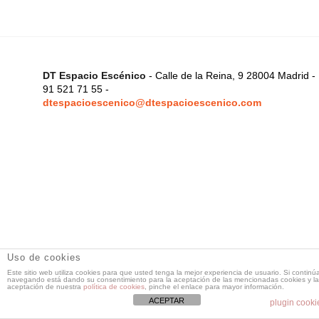
DT Espacio Escénico
- Calle de la Reina, 9 28004 Madrid -
91 521 71 55 -
dtespacioescenico@dtespacioescenico.com
Uso de cookies
Este sitio web utiliza cookies para que usted tenga la mejor experiencia de usuario. Si continú
navegando está dando su consentimiento para la aceptación de las mencionadas cookies y la
aceptación de nuestra
política de cookies
, pinche el enlace para mayor información.
ACEPTAR
plugin cooki