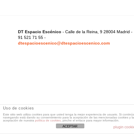
DT Espacio Escénico
- Calle de la Reina, 9 28004 Madrid -
91 521 71 55 -
dtespacioescenico@dtespacioescenico.com
Uso de cookies
Este sitio web utiliza cookies para que usted tenga la mejor experiencia de usuario. Si continú
navegando está dando su consentimiento para la aceptación de las mencionadas cookies y la
aceptación de nuestra
política de cookies
, pinche el enlace para mayor información.
ACEPTAR
plugin cooki