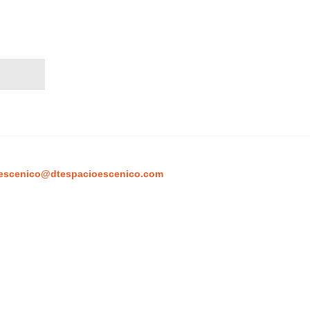
escenico@dtespacioescenico.com