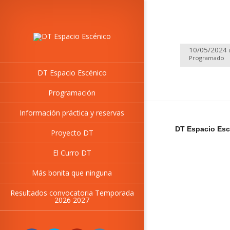
10/05/2024
Programado
DT Espacio Escénico
Programación
Información práctica y reservas
DT Espacio Esc
Proyecto DT
El Curro DT
Más bonita que ninguna
Resultados convocatoria Temporada
2026 2027