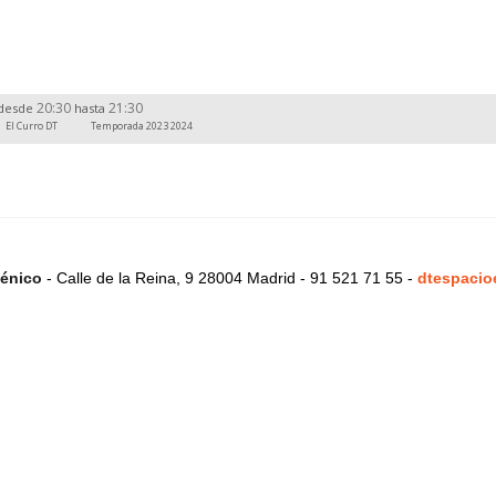
20:30
21:30
desde
hasta
El Curro DT
Temporada 2023 2024
énico
- Calle de la Reina, 9 28004 Madrid - 91 521 71 55 -
dtespacio