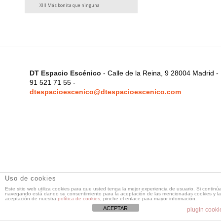
XIII Más bonita que ninguna
DT Espacio Escénico
- Calle de la Reina, 9 28004 Madrid -
91 521 71 55 -
dtespacioescenico@dtespacioescenico.com
Uso de cookies
Este sitio web utiliza cookies para que usted tenga la mejor experiencia de usuario. Si continú
navegando está dando su consentimiento para la aceptación de las mencionadas cookies y la
aceptación de nuestra
política de cookies
, pinche el enlace para mayor información.
ACEPTAR
plugin cooki