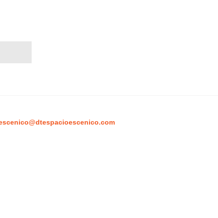
escenico@dtespacioescenico.com