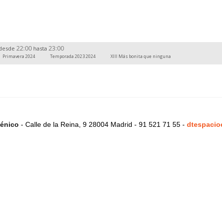
22:00
23:00
desde
hasta
Primavera 2024
Temporada 2023 2024
XIII Más bonita que ninguna
énico
- Calle de la Reina, 9 28004 Madrid - 91 521 71 55 -
dtespacio