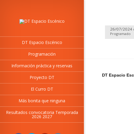
26/07/2024
Programado
DT Espacio Escénico
Programación
Información práctica y reservas
DT Espacio Esc
Proyecto DT
El Curro DT
Más bonita que ninguna
Resultados convocatoria Temporada
2026 2027