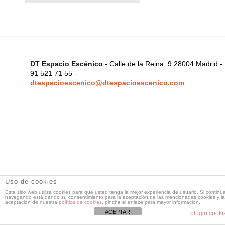
DT Espacio Escénico
- Calle de la Reina, 9 28004 Madrid -
91 521 71 55 -
dtespacioescenico@dtespacioescenico.com
Uso de cookies
Este sitio web utiliza cookies para que usted tenga la mejor experiencia de usuario. Si continú
navegando está dando su consentimiento para la aceptación de las mencionadas cookies y la
aceptación de nuestra
política de cookies
, pinche el enlace para mayor información.
ACEPTAR
plugin cooki