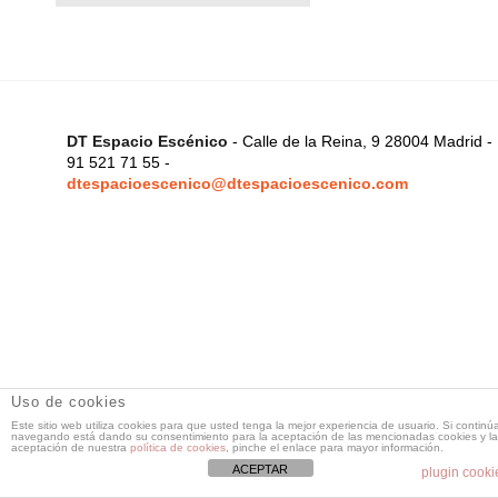
DT Espacio Escénico
- Calle de la Reina, 9 28004 Madrid -
91 521 71 55 -
dtespacioescenico@dtespacioescenico.com
Uso de cookies
Este sitio web utiliza cookies para que usted tenga la mejor experiencia de usuario. Si continú
navegando está dando su consentimiento para la aceptación de las mencionadas cookies y la
aceptación de nuestra
política de cookies
, pinche el enlace para mayor información.
ACEPTAR
plugin cooki