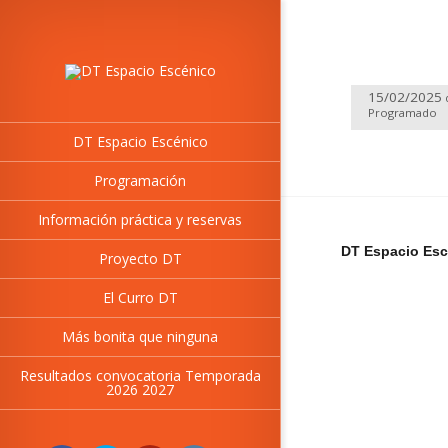
15/02/2025
Programado
DT Espacio Escénico
Programación
Información práctica y reservas
DT Espacio Esc
Proyecto DT
El Curro DT
Más bonita que ninguna
Resultados convocatoria Temporada
2026 2027