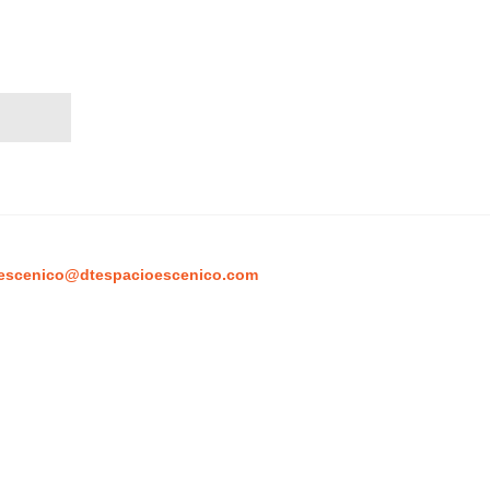
escenico@dtespacioescenico.com