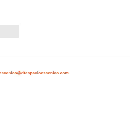
escenico@dtespacioescenico.com