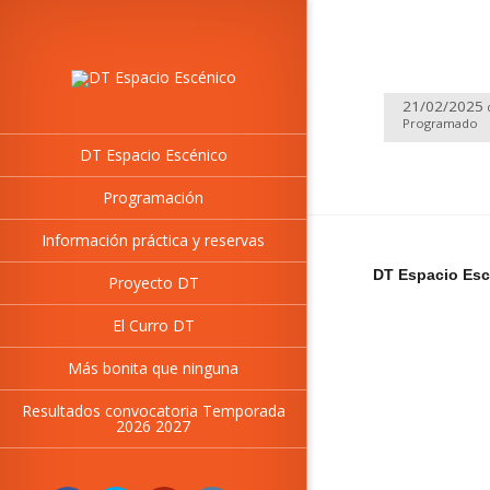
21/02/2025
Programado
DT Espacio Escénico
Programación
Información práctica y reservas
DT Espacio Esc
Proyecto DT
El Curro DT
Más bonita que ninguna
Resultados convocatoria Temporada
2026 2027