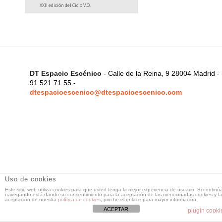
XXII edición del Ciclo V.O.
DT Espacio Escénico
- Calle de la Reina, 9 28004 Madrid -
91 521 71 55 -
dtespacioescenico@dtespacioescenico.com
Uso de cookies
Este sitio web utiliza cookies para que usted tenga la mejor experiencia de usuario. Si continú
navegando está dando su consentimiento para la aceptación de las mencionadas cookies y la
aceptación de nuestra
política de cookies
, pinche el enlace para mayor información.
ACEPTAR
plugin cooki