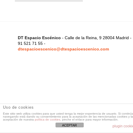
DT Espacio Escénico
- Calle de la Reina, 9 28004 Madrid -
91 521 71 55 -
dtespacioescenico@dtespacioescenico.com
Uso de cookies
Este sitio web utiliza cookies para que usted tenga la mejor experiencia de usuario. Si continú
navegando está dando su consentimiento para la aceptación de las mencionadas cookies y la
aceptación de nuestra
política de cookies
, pinche el enlace para mayor información.
ACEPTAR
plugin cooki