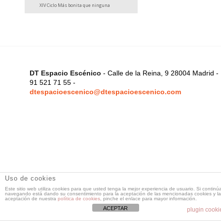
XIV Ciclo Más bonita que ninguna
DT Espacio Escénico
- Calle de la Reina, 9 28004 Madrid -
91 521 71 55 -
dtespacioescenico@dtespacioescenico.com
Uso de cookies
Este sitio web utiliza cookies para que usted tenga la mejor experiencia de usuario. Si continú
navegando está dando su consentimiento para la aceptación de las mencionadas cookies y la
aceptación de nuestra
política de cookies
, pinche el enlace para mayor información.
ACEPTAR
plugin cooki