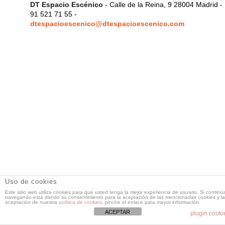
DT Espacio Escénico
- Calle de la Reina, 9 28004 Madrid -
91 521 71 55 -
dtespacioescenico@dtespacioescenico.com
Uso de cookies
Este sitio web utiliza cookies para que usted tenga la mejor experiencia de usuario. Si continú
navegando está dando su consentimiento para la aceptación de las mencionadas cookies y la
aceptación de nuestra
política de cookies
, pinche el enlace para mayor información.
ACEPTAR
plugin cooki