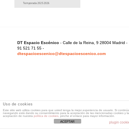
Temporada 2025 2026
DT Espacio Escénico
- Calle de la Reina, 9 28004 Madrid -
91 521 71 55 -
dtespacioescenico@dtespacioescenico.com
Uso de cookies
Este sitio web utiliza cookies para que usted tenga la mejor experiencia de usuario. Si continú
navegando está dando su consentimiento para la aceptación de las mencionadas cookies y la
aceptación de nuestra
política de cookies
, pinche el enlace para mayor información.
ACEPTAR
plugin cooki