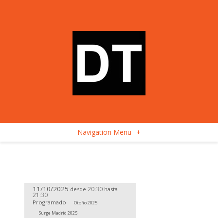
Navigation Menu
+
11/10/2025
20:30
desde
hasta
21:30
Programado
Otoño 2025
Surge Madrid 2025