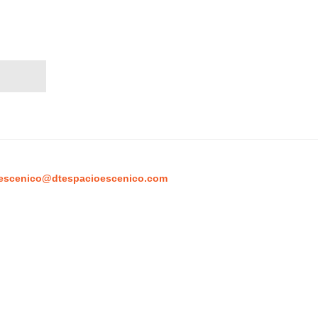
escenico@dtespacioescenico.com