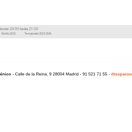
20:30
21:30
desde
hasta
Otoño 2025
Temporada 2025 2026
énico
- Calle de la Reina, 9 28004 Madrid - 91 521 71 55 -
dtespacio