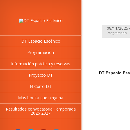
08/11/2025
Programado
DT Espacio Escénico
Programación
Información práctica y reservas
DT Espacio Esc
Proyecto DT
El Curro DT
Más bonita que ninguna
Resultados convocatoria Temporada
2026 2027