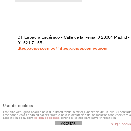
DT Espacio Escénico
- Calle de la Reina, 9 28004 Madrid -
91 521 71 55 -
dtespacioescenico@dtespacioescenico.com
Uso de cookies
Este sitio web utiliza cookies para que usted tenga la mejor experiencia de usuario. Si continú
navegando está dando su consentimiento para la aceptación de las mencionadas cookies y la
aceptación de nuestra
política de cookies
, pinche el enlace para mayor información.
ACEPTAR
plugin cooki