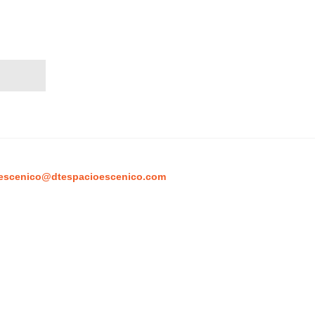
escenico@dtespacioescenico.com