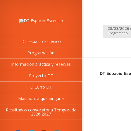
28/03/2026
Programado
DT Espacio Escénico
Programación
Información práctica y reservas
DT Espacio Esc
Proyecto DT
El Curro DT
Más bonita que ninguna
Resultados convocatoria Temporada
2026 2027