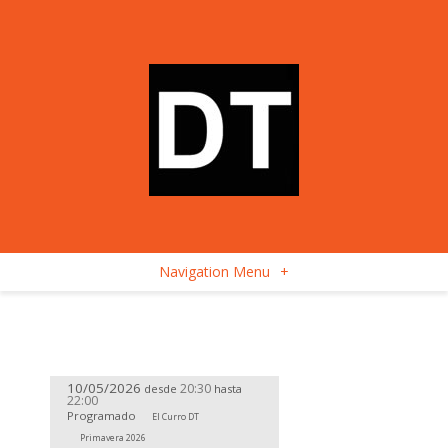
Navigation Menu
+
10/05/2026
20:30
desde
hasta
22:00
Programado
El Curro DT
Primavera 2026