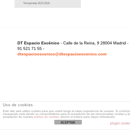
Temporada 2025 2026
DT Espacio Escénico
- Calle de la Reina, 9 28004 Madrid -
91 521 71 55 -
dtespacioescenico@dtespacioescenico.com
Uso de cookies
Este sitio web utiliza cookies para que usted tenga la mejor experiencia de usuario. Si continú
navegando está dando su consentimiento para la aceptación de las mencionadas cookies y la
aceptación de nuestra
política de cookies
, pinche el enlace para mayor información.
ACEPTAR
plugin cooki