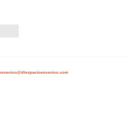
escenico@dtespacioescenico.com