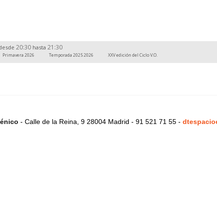
20:30
21:30
desde
hasta
Primavera 2026
Temporada 2025 2026
XXV edición del Ciclo V.O.
énico
- Calle de la Reina, 9 28004 Madrid - 91 521 71 55 -
dtespacio