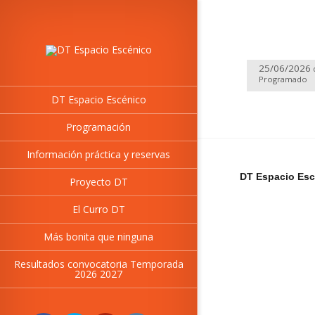
25/06/2026
Programado
DT Espacio Escénico
Programación
Información práctica y reservas
DT Espacio Esc
Proyecto DT
El Curro DT
Más bonita que ninguna
Resultados convocatoria Temporada
2026 2027