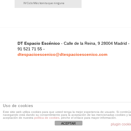
XV Ciclo Más bonita que ninguna
DT Espacio Escénico
- Calle de la Reina, 9 28004 Madrid -
91 521 71 55 -
dtespacioescenico@dtespacioescenico.com
Uso de cookies
Este sitio web utiliza cookies para que usted tenga la mejor experiencia de usuario. Si continú
navegando está dando su consentimiento para la aceptación de las mencionadas cookies y la
aceptación de nuestra
política de cookies
, pinche el enlace para mayor información.
ACEPTAR
plugin cooki