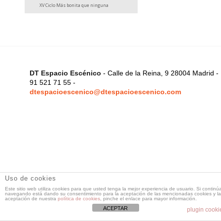
XV Ciclo Más bonita que ninguna
DT Espacio Escénico
- Calle de la Reina, 9 28004 Madrid -
91 521 71 55 -
dtespacioescenico@dtespacioescenico.com
Uso de cookies
Este sitio web utiliza cookies para que usted tenga la mejor experiencia de usuario. Si continú
navegando está dando su consentimiento para la aceptación de las mencionadas cookies y la
aceptación de nuestra
política de cookies
, pinche el enlace para mayor información.
ACEPTAR
plugin cooki