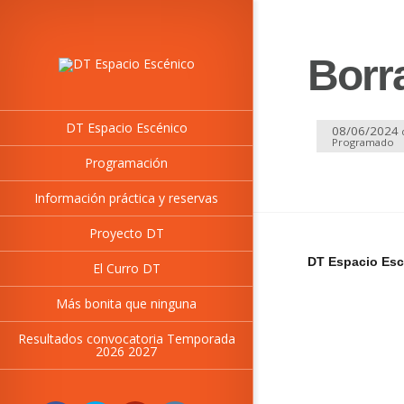
Borr
DT Espacio Escénico
08/06/2024
Programado
Programación
Información práctica y reservas
Proyecto DT
DT Espacio Esc
El Curro DT
Más bonita que ninguna
Resultados convocatoria Temporada
2026 2027