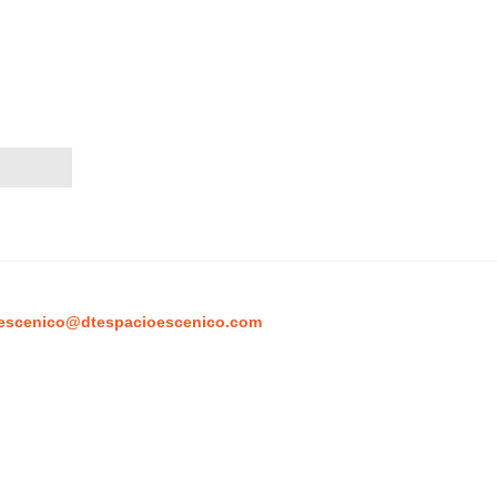
escenico@dtespacioescenico.com