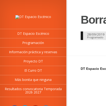
Borr
DT Espacio Escénico
28/09/2019
Programado
Programación
Información práctica y reservas
Proyecto DT
DT Espacio Esc
El Curro DT
Más bonita que ninguna
Resultados convocatoria Temporada
2026 2027