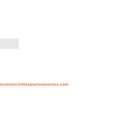
escenico@dtespacioescenico.com