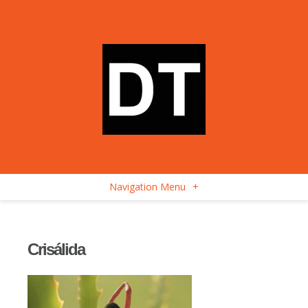
Navigation Menu
+
Crisálida