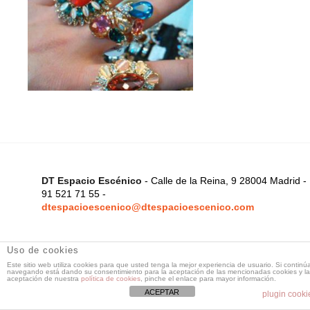
DT Espacio Escénico
- Calle de la Reina, 9 28004 Madrid -
91 521 71 55 -
dtespacioescenico@dtespacioescenico.com
Uso de cookies
Este sitio web utiliza cookies para que usted tenga la mejor experiencia de usuario. Si continú
navegando está dando su consentimiento para la aceptación de las mencionadas cookies y la
aceptación de nuestra
política de cookies
, pinche el enlace para mayor información.
ACEPTAR
plugin cooki