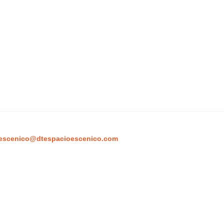
escenico@dtespacioescenico.com