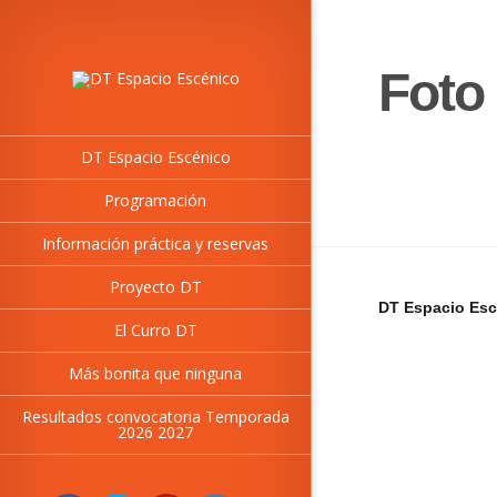
Foto 
DT Espacio Escénico
Programación
Información práctica y reservas
Proyecto DT
DT Espacio Esc
El Curro DT
Más bonita que ninguna
Resultados convocatoria Temporada
2026 2027