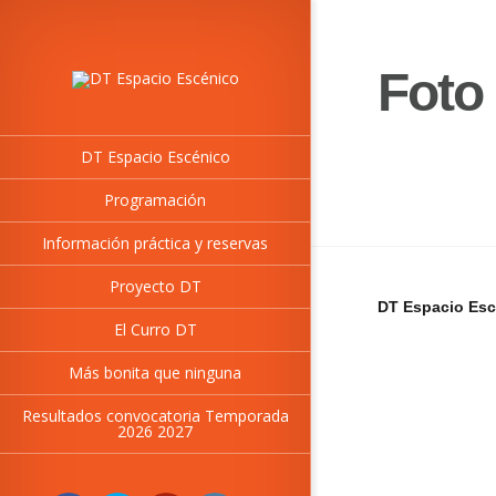
Foto 
DT Espacio Escénico
Programación
Información práctica y reservas
Proyecto DT
DT Espacio Esc
El Curro DT
Más bonita que ninguna
Resultados convocatoria Temporada
2026 2027