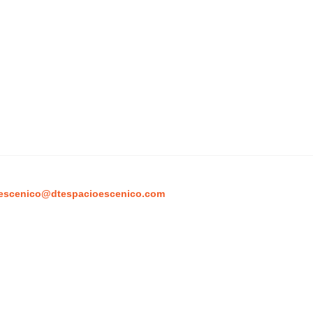
escenico@dtespacioescenico.com