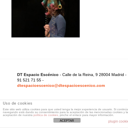
DT Espacio Escénico
- Calle de la Reina, 9 28004 Madrid -
91 521 71 55 -
dtespacioescenico@dtespacioescenico.com
Uso de cookies
Este sitio web utiliza cookies para que usted tenga la mejor experiencia de usuario. Si continú
navegando está dando su consentimiento para la aceptación de las mencionadas cookies y la
aceptación de nuestra
política de cookies
, pinche el enlace para mayor información.
ACEPTAR
plugin cooki