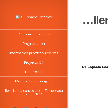
…lle
DT Espacio Escénico
Programación
Información práctica y reservas
Proyecto DT
DT Espacio Esc
El Curro DT
Más bonita que ninguna
Resultados convocatoria Temporada
2026 2027