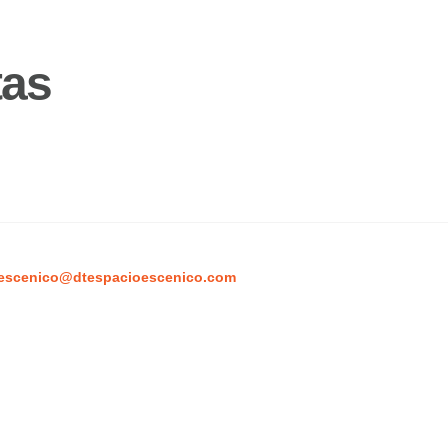
tas
escenico@dtespacioescenico.com