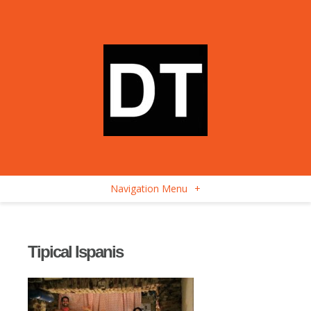
Navigation Menu
+
Tipical Ispanis