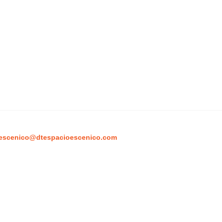
escenico@dtespacioescenico.com