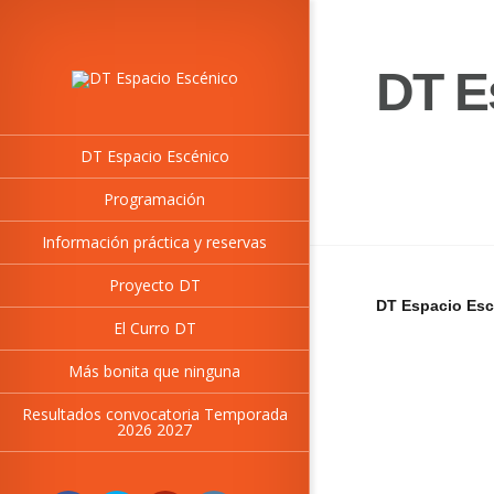
DT E
DT Espacio Escénico
Programación
Información práctica y reservas
Proyecto DT
DT Espacio Esc
El Curro DT
Más bonita que ninguna
Resultados convocatoria Temporada
2026 2027