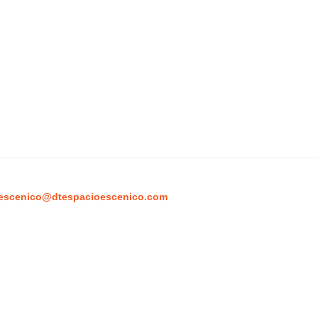
escenico@dtespacioescenico.com