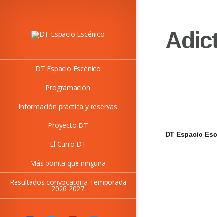
Adic
DT Espacio Escénico
Programación
Información práctica y reservas
Proyecto DT
DT Espacio Esc
El Curro DT
Más bonita que ninguna
Resultados convocatoria Temporada
2026 2027