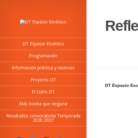
Refle
DT Espacio Escénico
Programación
Información práctica y reservas
Proyecto DT
DT Espacio Esc
El Curro DT
Más bonita que ninguna
Resultados convocatoria Temporada
2026 2027