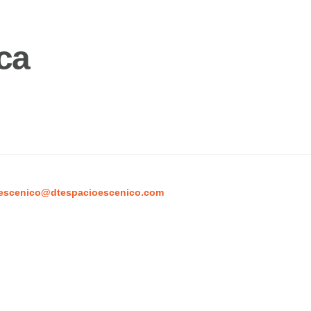
ca
escenico@dtespacioescenico.com