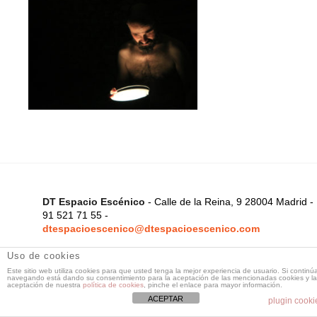
DT Espacio Escénico
- Calle de la Reina, 9 28004 Madrid -
91 521 71 55 -
dtespacioescenico@dtespacioescenico.com
Uso de cookies
Este sitio web utiliza cookies para que usted tenga la mejor experiencia de usuario. Si continú
navegando está dando su consentimiento para la aceptación de las mencionadas cookies y la
aceptación de nuestra
política de cookies
, pinche el enlace para mayor información.
ACEPTAR
plugin cooki