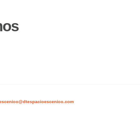
nos
escenico@dtespacioescenico.com