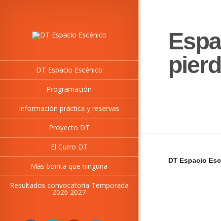
Espa
pier
DT Espacio Escénico
Programación
Información práctica y reservas
Proyecto DT
El Curro DT
DT Espacio Esc
Más bonita que ninguna
Resultados convocatoria Temporada
2026 2027