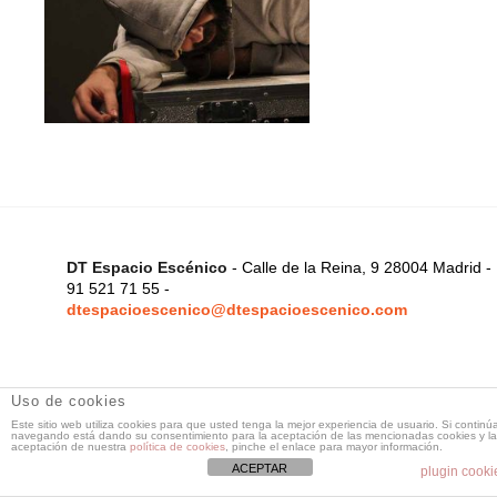
DT Espacio Escénico
- Calle de la Reina, 9 28004 Madrid -
91 521 71 55 -
dtespacioescenico@dtespacioescenico.com
Uso de cookies
Este sitio web utiliza cookies para que usted tenga la mejor experiencia de usuario. Si continú
navegando está dando su consentimiento para la aceptación de las mencionadas cookies y la
aceptación de nuestra
política de cookies
, pinche el enlace para mayor información.
ACEPTAR
plugin cooki