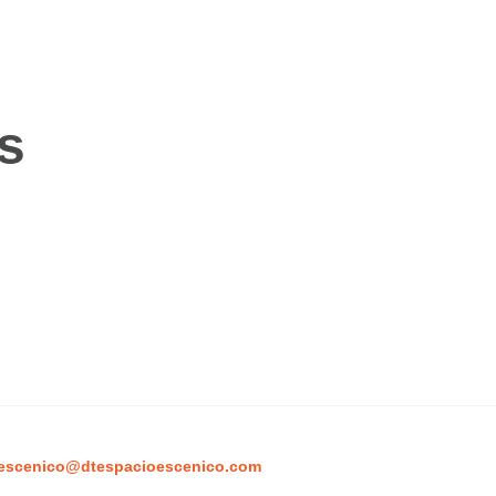
s
escenico@dtespacioescenico.com