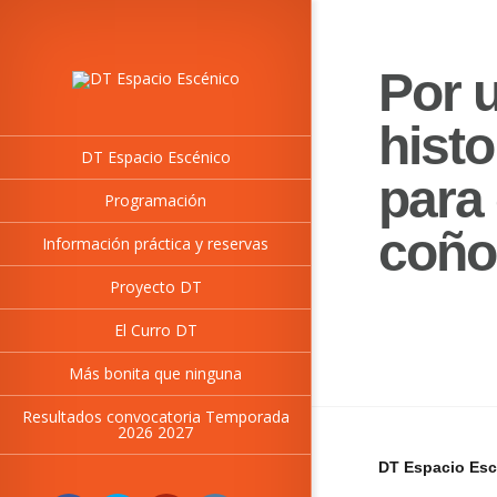
Por 
hist
DT Espacio Escénico
para 
Programación
coño
Información práctica y reservas
Proyecto DT
El Curro DT
Más bonita que ninguna
Resultados convocatoria Temporada
2026 2027
DT Espacio Esc