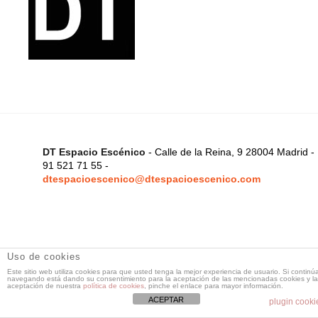
DT Espacio Escénico
- Calle de la Reina, 9 28004 Madrid -
91 521 71 55 -
dtespacioescenico@dtespacioescenico.com
Uso de cookies
Este sitio web utiliza cookies para que usted tenga la mejor experiencia de usuario. Si continú
navegando está dando su consentimiento para la aceptación de las mencionadas cookies y la
aceptación de nuestra
política de cookies
, pinche el enlace para mayor información.
ACEPTAR
plugin cooki