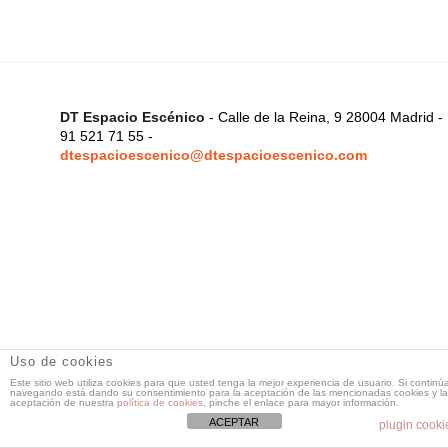
DT Espacio Escénico
- Calle de la Reina, 9 28004 Madrid -
91 521 71 55 -
dtespacioescenico@dtespacioescenico.com
Uso de cookies
Este sitio web utiliza cookies para que usted tenga la mejor experiencia de usuario. Si continú
navegando está dando su consentimiento para la aceptación de las mencionadas cookies y la
aceptación de nuestra
política de cookies
, pinche el enlace para mayor información.
ACEPTAR
plugin cooki