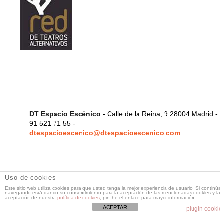
DT Espacio Escénico
- Calle de la Reina, 9 28004 Madrid -
91 521 71 55 -
dtespacioescenico@dtespacioescenico.com
Uso de cookies
Este sitio web utiliza cookies para que usted tenga la mejor experiencia de usuario. Si continú
navegando está dando su consentimiento para la aceptación de las mencionadas cookies y la
aceptación de nuestra
política de cookies
, pinche el enlace para mayor información.
ACEPTAR
plugin cooki