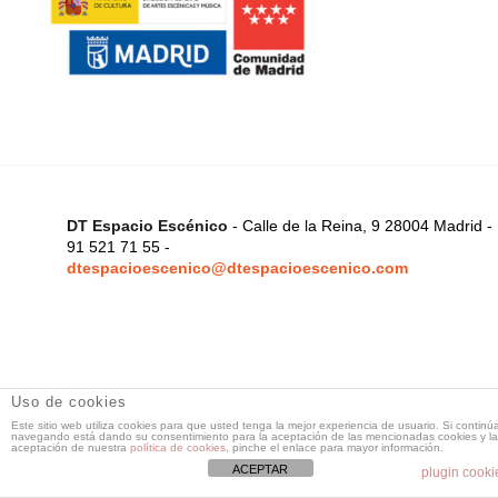
DT Espacio Escénico
- Calle de la Reina, 9 28004 Madrid -
91 521 71 55 -
dtespacioescenico@dtespacioescenico.com
Uso de cookies
Este sitio web utiliza cookies para que usted tenga la mejor experiencia de usuario. Si continú
navegando está dando su consentimiento para la aceptación de las mencionadas cookies y la
aceptación de nuestra
política de cookies
, pinche el enlace para mayor información.
ACEPTAR
plugin cooki