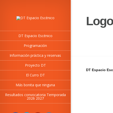
Logo
DT Espacio Escénico
Programación
Información práctica y reservas
Proyecto DT
DT Espacio Esc
El Curro DT
Más bonita que ninguna
Resultados convocatoria Temporada
2026 2027