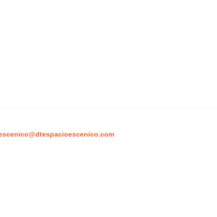
escenico@dtespacioescenico.com