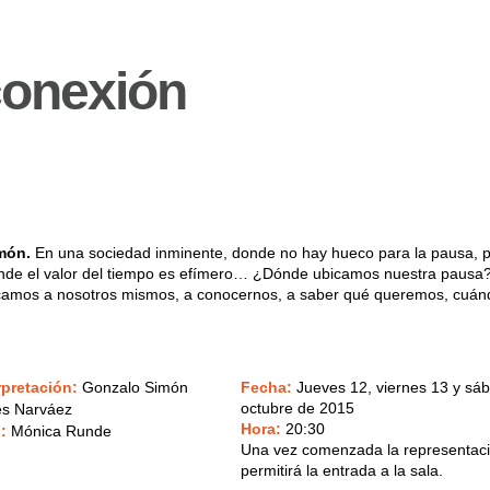
onexión
imón.
En una sociedad inminente, donde no hay hueco para la pausa, p
nde el valor del tiempo es efímero… ¿Dónde ubicamos nuestra pausa
camos a nosotros mismos, a conocernos, a saber qué queremos, cuán
rpretación:
Gonzalo Simón
Fecha:
Jueves 12, viernes 13 y sá
octubre de 2015
és Narváez
Hora:
20:30
o:
Mónica Runde
Una vez comenzada la representaci
permitirá la entrada a la sala.