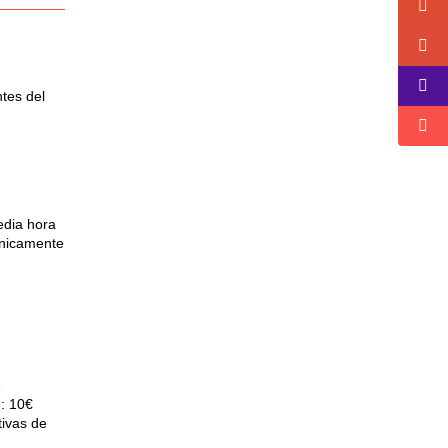
tes del
edia hora
Únicamente
e
): 10€
tivas de