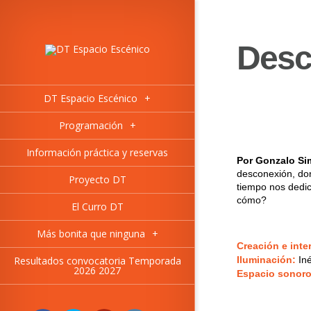
Desc
DT Espacio Escénico
+
Programación
+
Información práctica y reservas
Por Gonzalo S
desconexión, do
Proyecto DT
tiempo nos dedi
cómo?
El Curro DT
Más bonita que ninguna
+
Creación e inte
Resultados convocatoria Temporada
Iluminación:
In
2026 2027
Espacio sonor