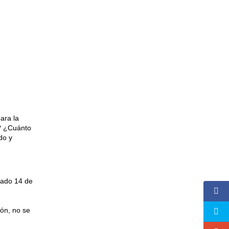
ara la
? ¿Cuánto
do y
bado 14 de
ón, no se