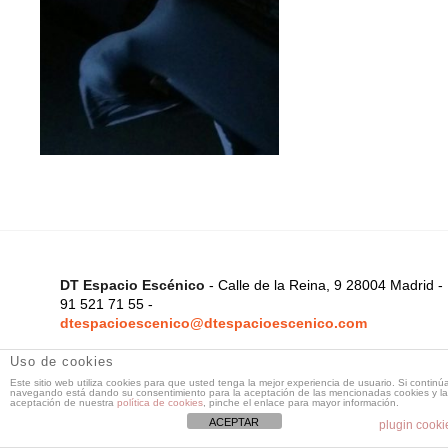
DT Espacio Escénico
- Calle de la Reina, 9 28004 Madrid -
91 521 71 55 -
dtespacioescenico@dtespacioescenico.com
Uso de cookies
Este sitio web utiliza cookies para que usted tenga la mejor experiencia de usuario. Si continú
navegando está dando su consentimiento para la aceptación de las mencionadas cookies y la
aceptación de nuestra
política de cookies
, pinche el enlace para mayor información.
ACEPTAR
plugin cooki