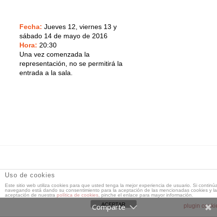
Fecha:
Jueves 12, viernes 13 y
sábado 14 de mayo de 2016
Hora:
20:30
Una vez comenzada la
representación, no se permitirá la
entrada a la sala.
DT Espacio Escénico
- Calle de la Reina, 9 28004 Madrid -
Uso de cookies
91 521 71 55 -
Este sitio web utiliza cookies para que usted tenga la mejor experiencia de usuario. Si continú
dtespacioescenico@dtespacioescenico.com
navegando está dando su consentimiento para la aceptación de las mencionadas cookies y la
aceptación de nuestra
política de cookies
, pinche el enlace para mayor información.
ACEPTAR
plugin cooki