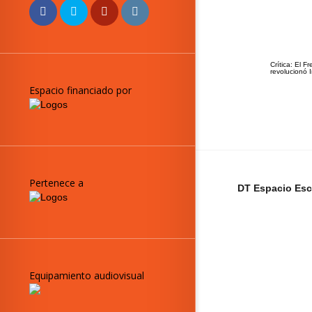
Crítica: El F
revolucionó 
Espacio financiado por
Pertenece a
DT Espacio Esc
Equipamiento audiovisual