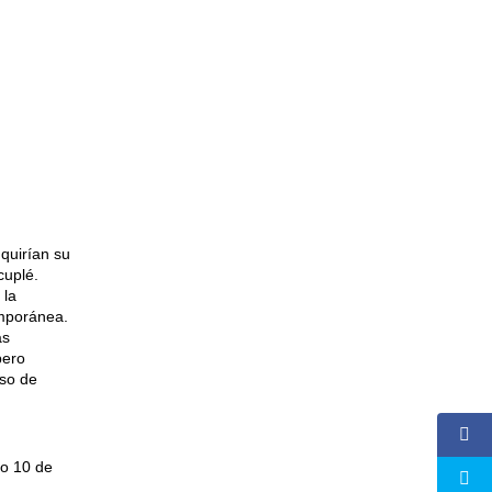
quirían su
cuplé.
 la
emporánea.
as
pero
oso de
do 10 de