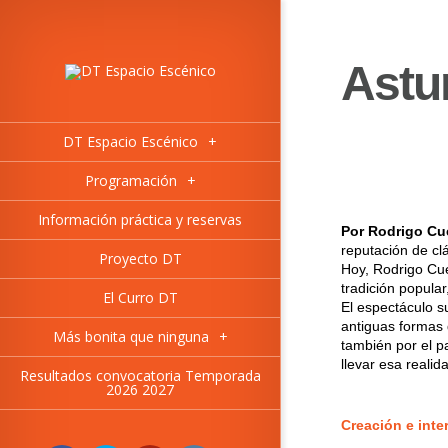
Astu
DT Espacio Escénico
+
Programación
+
Información práctica y reservas
Por Rodrigo Cu
reputación de cl
Proyecto DT
Hoy, Rodrigo Cue
tradición popula
El Curro DT
El espectáculo s
antiguas formas 
Más bonita que ninguna
+
también por el p
llevar esa reali
Resultados convocatoria Temporada
2026 2027
Creación e inte